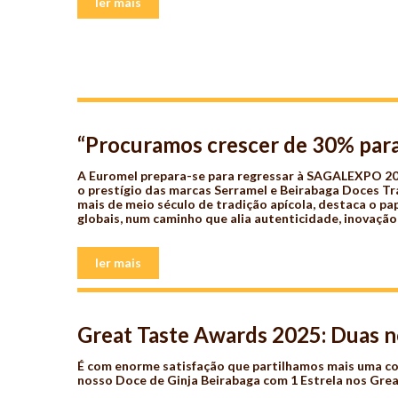
ler mais
“Procuramos crescer de 30% para
A Euromel prepara-se para regressar à SAGALEXPO 202
o prestígio das marcas Serramel e Beirabaga Doces Tr
mais de meio século de tradição apícola, destaca o p
globais, num caminho que alia autenticidade, inovação
ler mais
Great Taste Awards 2025: Duas n
É com enorme satisfação que partilhamos mais uma con
nosso Doce de Ginja Beirabaga com 1 Estrela nos Gre