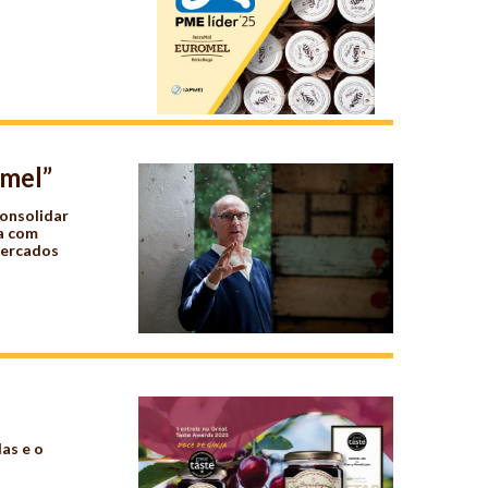
omel”
consolidar
sa com
mercados
as e o